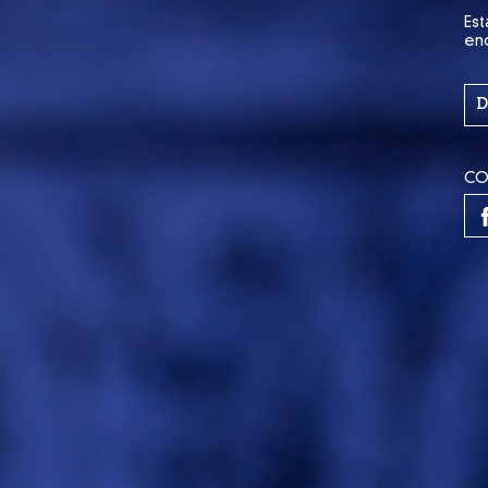
Est
en
D
CO