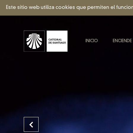
Este sitio web utiliza cookies que permiten el funci
INICIO
ENCIENDE