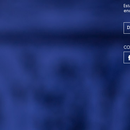
Est
en
D
CO