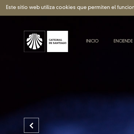
Este sitio web utiliza cookies que permiten el funci
INICIO
ENCIENDE