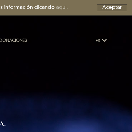
Más información clicando
aquí
.
Aceptar
DONACIONES
ES
 A.